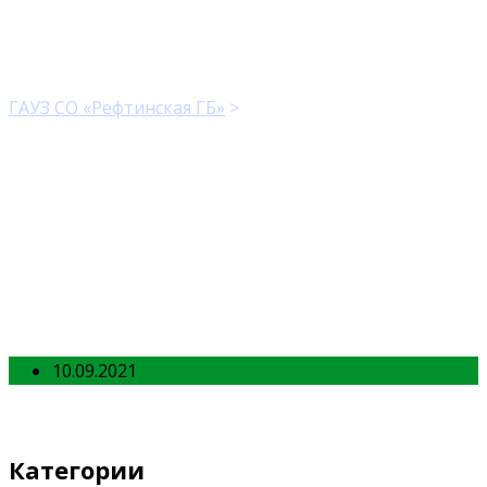
ДД1
ГАУЗ СО «Рефтинская ГБ»
>
ДД1
10.09.2021
Категории