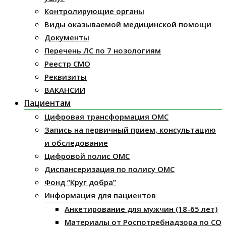
Контролирующие органы
Виды оказываемой медицинской помощи
Документы
Перечень ЛС по 7 нозологиям
Реестр СМО
Реквизиты
ВАКАНСИИ
Пациентам
Цифровая трансформация ОМС
Запись на первичный прием, консультацию
и обследование
Цифровой полис ОМС
Диспансеризация по полису ОМС
Фонд “Круг добра”
Информация для пациентов
Анкетирование для мужчин (18-65 лет)
Материалы от Роспотребнадзора по СО