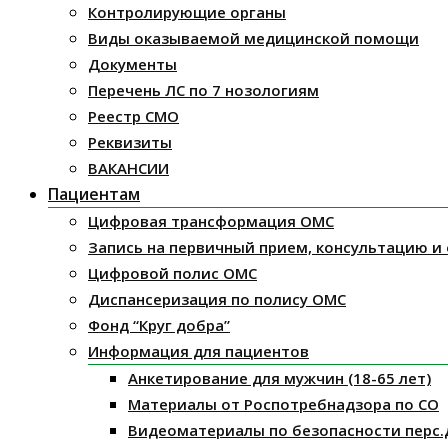
Контролирующие органы
Виды оказываемой медицинской помощи
Документы
Перечень ЛС по 7 нозологиям
Реестр СМО
Реквизиты
ВАКАНСИИ
Пациентам
Цифровая трансформация ОМС
Запись на первичный прием, консультацию и
Цифровой полис ОМС
Диспансеризация по полису ОМС
Фонд “Круг добра”
Информация для пациентов
Анкетирование для мужчин (18-65 лет)
Материалы от Роспотребнадзора по СО
Видеоматериалы по безопасности перс.