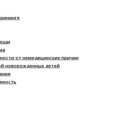
крининге
мощи
ма
ности от немедицинских причин
ей новорожденных детей
ания
нность