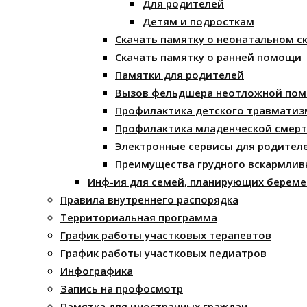
Для родителей
Детям и подросткам
Скачать памятку о неонатальном с
Скачать памятку о ранней помощи
Памятки для родителей
Вызов фельдшера неотложной по
Профилактика детского травматиз
Профилактика младенческой смерт
Электронные сервисы для родител
Преимущества грудного вскармлив
Инф-ия для семей, планирующих береме
Правила внутреннего распорядка
Территориальная программа
График работы участковых терапевтов
График работы участковых педиатров
Инфографика
Запись на профосмотр
Памятка для иностранных граждан