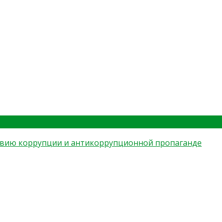
оприятий по противодействию коррупции и антикорр
твию коррупции и антикоррупционной пропаганде