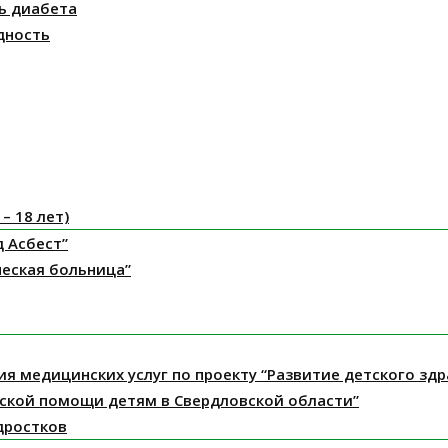
ь диабета
дность
– 18 лет)
д Асбест”
ческая больница”
ния медицинских услуг по проекту “Развитие детского з
ской помощи детям в Свердловской области”
дростков