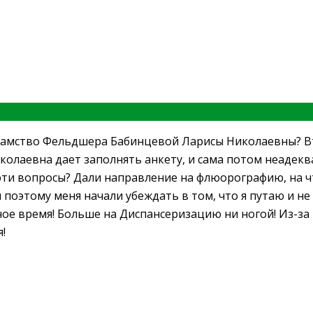
хамство Фельдшера Бабинцевой Ларисы Николаевны? Вт
лаевна дает заполнять анкету, и сама потом неадекват
эти вопросы? Дали направление на флюорографию, на что
и поэтому меня начали убеждать в том, что я путаю и н
ное время! Больше на Диспансеризацию ни ногой! Из-з
!