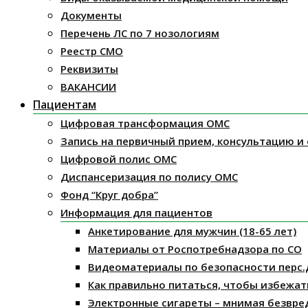
Документы
Перечень ЛС по 7 нозологиям
Реестр СМО
Реквизиты
ВАКАНСИИ
Пациентам
Цифровая трансформация ОМС
Запись на первичный прием, консультацию и
Цифровой полис ОМС
Диспансеризация по полису ОМС
Фонд “Круг добра”
Информация для пациентов
Анкетирование для мужчин (18-65 лет)
Материалы от Роспотребнадзора по СО
Видеоматериалы по безопасности перс.
Как правильно питаться, чтобы избежат
Электронные сигареты – мнимая безвре