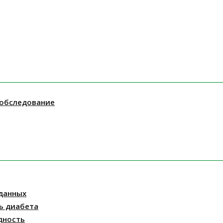
 обследование
данных
ь диабета
дность