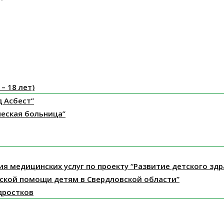
– 18 лет)
д Асбест”
ческая больница”
ния медицинских услуг по проекту “Развитие детского з
ской помощи детям в Свердловской области”
дростков