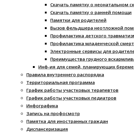
Скачать памятку о неонатальном с
Скачать памятку о ранней помощи
Памятки для родителей
Вызов фельдшера неотложной по
Профилактика детского травматиз
Профилактика младенческой смерт
Электронные сервисы для родител
Преимущества грудного вскармлив
Инф-ия для семей, планирующих береме
Правила внутреннего распорядка
Территориальная программа
График работы участковых терапевтов
График работы участковых педиатров
Инфографика
Запись на профосмотр
Памятка для иностранных граждан
Диспансеризация