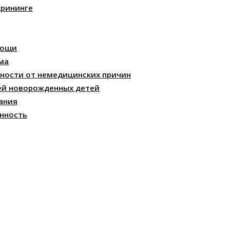
крининге
мощи
ма
ности от немедицинских причин
ей новорожденных детей
ания
нность