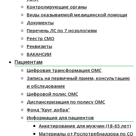
Контролирующие органы
Виды оказываемой медицинской помощи
Документы
Перечень ЛС по 7 нозологиям
Реестр СМО
Реквизиты
ВАКАНСИИ
Пациентам
Цифровая трансформация ОМС
Запись на первичный прием, консультацию
и обследование
Цифровой полис ОМС
Диспансеризация по полису ОМС
Фонд “Круг добра”
Информация для пациентов
Анкетирование для мужчин (18-65 лет)
Материалы от Роспотребнадзора по СО