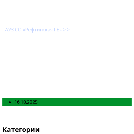
photo1.jpg
ГАУЗ СО «Рефтинская ГБ»
> >
photo1.jpg
16.10.2025
Категории