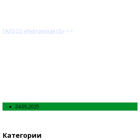
photo1.jpg
ГАУЗ СО «Рефтинская ГБ»
> >
photo1.jpg
24.05.2025
Категории