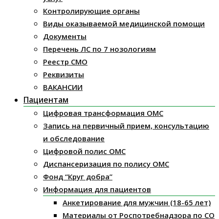
Контролирующие органы
Виды оказываемой медицинской помощи
Документы
Перечень ЛС по 7 нозологиям
Реестр СМО
Реквизиты
ВАКАНСИИ
Пациентам
Цифровая трансформация ОМС
Запись на первичный прием, консультацию
и обследование
Цифровой полис ОМС
Диспансеризация по полису ОМС
Фонд “Круг добра”
Информация для пациентов
Анкетирование для мужчин (18-65 лет)
Материалы от Роспотребнадзора по СО