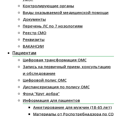
Контролирующие органы
Виды оказываемой медицинской помощи
Документы
Перечень ЛС по 7 нозологиям
Реестр СМО
Реквизиты
ВАКАНСИИ
Пациентам
Цифровая трансформация ОМС
Запись на первичный прием, консультацию
и обследование
Цифровой полис ОМС
Диспансеризация по полису ОМС
Фонд “Круг добра”
Информация для пациентов
Анкетирование для мужчин (18-65 лет)
Материалы от Роспотребнадзора по СО