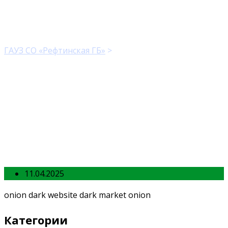
wrorryituiz fsked
ГАУЗ СО «Рефтинская ГБ»
>
wrorryituiz fsked
11.04.2025
onion dark website dark market onion
Категории