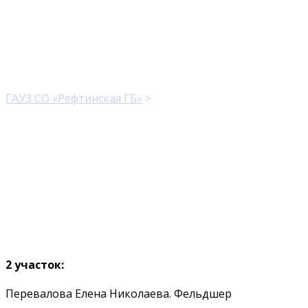
Участковые
терапевты
ГАУЗ СО «Рефтинская ГБ»
>
Участковые терапевты
2 участок:
Перевалова Елена Николаева. Фельдшер