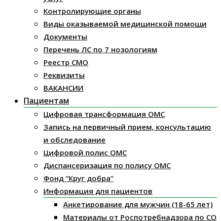
Контролирующие органы
Виды оказываемой медицинской помощи
Документы
Перечень ЛС по 7 нозологиям
Реестр СМО
Реквизиты
ВАКАНСИИ
Пациентам
Цифровая трансформация ОМС
Запись на первичный прием, консультацию
и обследование
Цифровой полис ОМС
Диспансеризация по полису ОМС
Фонд “Круг добра”
Информация для пациентов
Анкетирование для мужчин (18-65 лет)
Материалы от Роспотребнадзора по СО