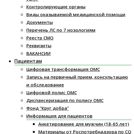
Контролирующие органы
Виды оказываемой медицинской помощи
Документы
Перечень ЛС по 7 нозологиям
Реестр СМО
Реквизиты
ВАКАНСИИ
Пациентам
Цифровая трансформация ОМС
Запись на первичный прием, консультацию
и обследование
Цифровой полис ОМС
Диспансеризация по полису ОМС
Фонд “Круг добра”
Информация для пациентов
Анкетирование для мужчин (18-65 лет)
Материалы от Роспотребнадзора по СО