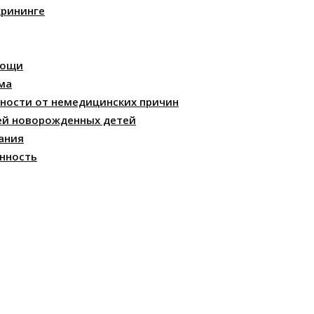
крининге
мощи
ма
ности от немедицинских причин
ей новорожденных детей
ания
нность