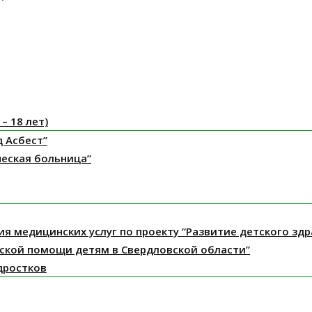
– 18 лет)
д Асбест”
ческая больница”
ния медицинских услуг по проекту “Развитие детского з
ской помощи детям в Свердловской области”
дростков