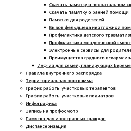
Скачать памятку о неонатальном с
Скачать памятку о ранней помощи
Памятки для родителей
Вызов фельдшера неотложной по
Профилактика детского травматиз
Профилактика младенческой смерт
Электронные сервисы для родител
Преимущества грудного вскармлив
Инф-ия для семей, планирующих береме
Правила внутреннего распорядка
Территориальная программа
График работы участковых терапевтов
График работы участковых педиатров
Инфографика
Запись на профосмотр
Памятка для иностранных граждан
Диспансеризация