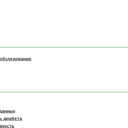
 обследование
данных
ь диабета
дность