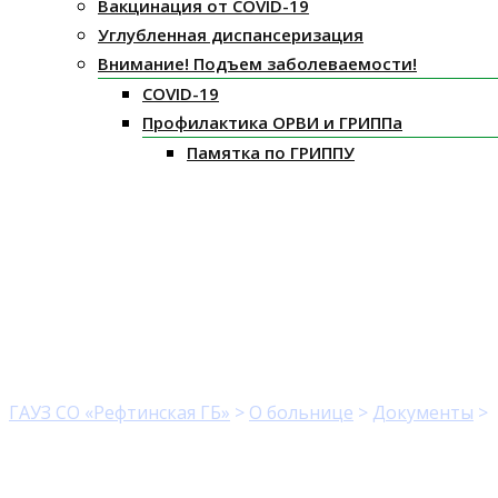
Вакцинация от COVID-19
Углубленная диспансеризация
Внимание! Подъем заболеваемости!
COVID-19
Профилактика ОРВИ и ГРИППа
Памятка по ГРИППУ
Распоряжение правите
ГАУЗ СО «Рефтинская ГБ»
>
О больнице
>
Документы
>