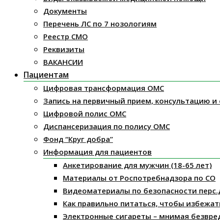
Документы
Перечень ЛС по 7 нозологиям
Реестр СМО
Реквизиты
ВАКАНСИИ
Пациентам
Цифровая трансформация ОМС
Запись на первичный прием, консультацию и
Цифровой полис ОМС
Диспансеризация по полису ОМС
Фонд “Круг добра”
Информация для пациентов
Анкетирование для мужчин (18-65 лет)
Материалы от Роспотребнадзора по СО
Видеоматериалы по безопасности перс.
Как правильно питаться, чтобы избежат
Электронные сигареты – мнимая безвре