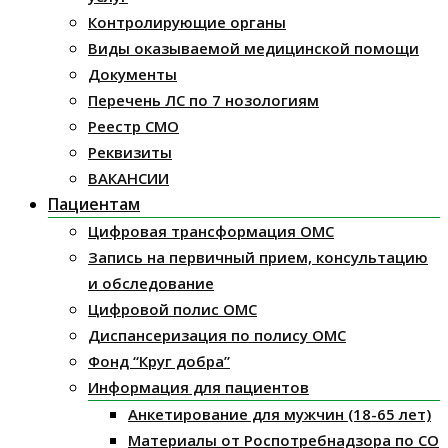
Контролирующие органы
Виды оказываемой медицинской помощи
Документы
Перечень ЛС по 7 нозологиям
Реестр СМО
Реквизиты
ВАКАНСИИ
Пациентам
Цифровая трансформация ОМС
Запись на первичный прием, консультацию
и обследование
Цифровой полис ОМС
Диспансеризация по полису ОМС
Фонд “Круг добра”
Информация для пациентов
Анкетирование для мужчин (18-65 лет)
Материалы от Роспотребнадзора по СО