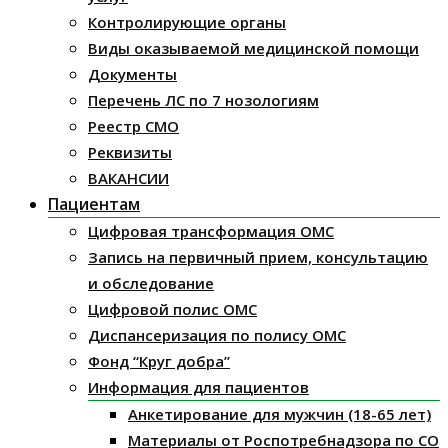
Контролирующие органы
Виды оказываемой медицинской помощи
Документы
Перечень ЛС по 7 нозологиям
Реестр СМО
Реквизиты
ВАКАНСИИ
Пациентам
Цифровая трансформация ОМС
Запись на первичный прием, консультацию
и обследование
Цифровой полис ОМС
Диспансеризация по полису ОМС
Фонд “Круг добра”
Информация для пациентов
Анкетирование для мужчин (18-65 лет)
Материалы от Роспотребнадзора по СО