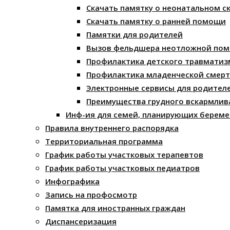
Скачать памятку о неонатальном с
Скачать памятку о ранней помощи
Памятки для родителей
Вызов фельдшера неотложной по
Профилактика детского травматиз
Профилактика младенческой смерт
Электронные сервисы для родител
Преимущества грудного вскармлив
Инф-ия для семей, планирующих береме
Правила внутреннего распорядка
Территориальная программа
График работы участковых терапевтов
График работы участковых педиатров
Инфографика
Запись на профосмотр
Памятка для иностранных граждан
Диспансеризация