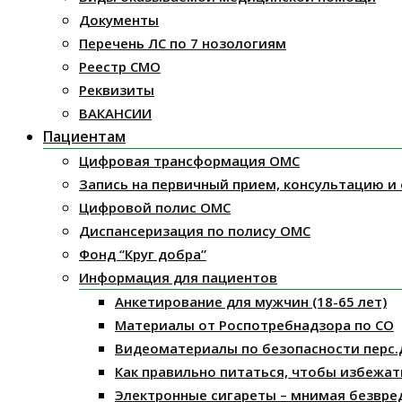
Документы
Перечень ЛС по 7 нозологиям
Реестр СМО
Реквизиты
ВАКАНСИИ
Пациентам
Цифровая трансформация ОМС
Запись на первичный прием, консультацию и
Цифровой полис ОМС
Диспансеризация по полису ОМС
Фонд “Круг добра”
Информация для пациентов
Анкетирование для мужчин (18-65 лет)
Материалы от Роспотребнадзора по СО
Видеоматериалы по безопасности перс.
Как правильно питаться, чтобы избежат
Электронные сигареты – мнимая безвре