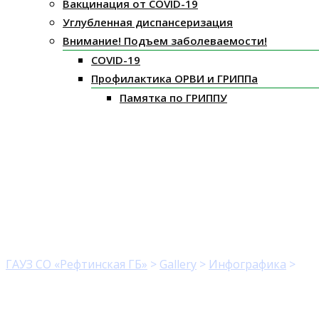
Вакцинация от COVID-19
Углубленная диспансеризация
Внимание! Подъем заболеваемости!
COVID-19
Профилактика ОРВИ и ГРИППа
Памятка по ГРИППУ
О вреде табака
ГАУЗ СО «Рефтинская ГБ»
>
Gallery
>
Инфографика
>
О в