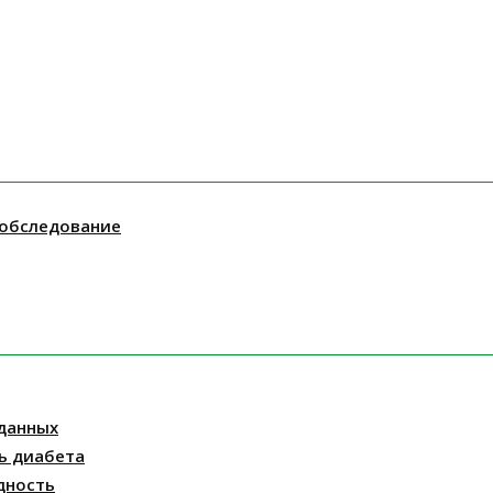
 обследование
данных
ь диабета
дность