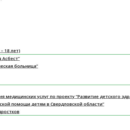
– 18 лет)
д Асбест”
ческая больница”
ния медицинских услуг по проекту “Развитие детского з
ской помощи детям в Свердловской области”
дростков