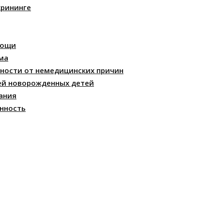
крининге
мощи
ма
ности от немедицинских причин
ей новорожденных детей
ания
нность