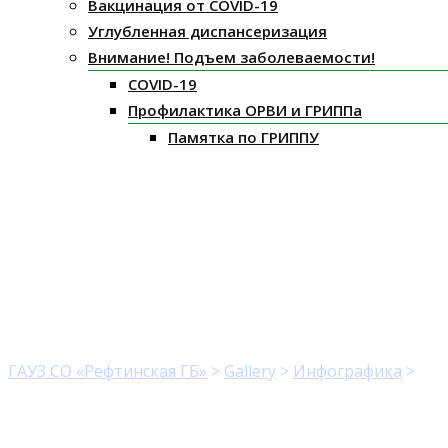
Вакцинация от COVID-19
Углубленная диспансеризация
Внимание! Подъем заболеваемости!
COVID-19
Профилактика ОРВИ и ГРИППа
Памятка по ГРИППУ
Сроки оказания помо
ГАУЗ СО «Рефтинская ГБ»
>
Gallery
>
Инфографика
>
Сро