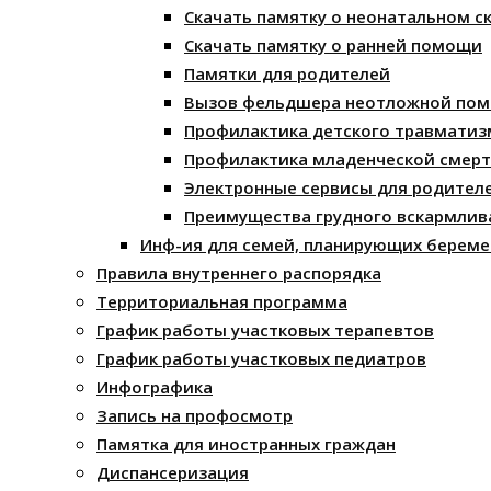
Скачать памятку о неонатальном с
Скачать памятку о ранней помощи
Памятки для родителей
Вызов фельдшера неотложной по
Профилактика детского травматиз
Профилактика младенческой смерт
Электронные сервисы для родител
Преимущества грудного вскармлив
Инф-ия для семей, планирующих береме
Правила внутреннего распорядка
Территориальная программа
График работы участковых терапевтов
График работы участковых педиатров
Инфографика
Запись на профосмотр
Памятка для иностранных граждан
Диспансеризация