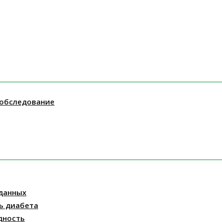
 обследование
данных
ь диабета
дность