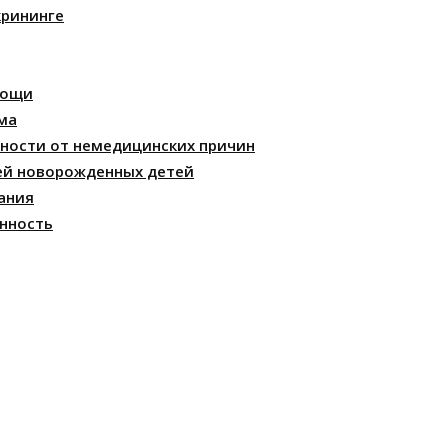
крининге
мощи
ма
ности от немедицинских причин
ей новорожденных детей
ания
нность