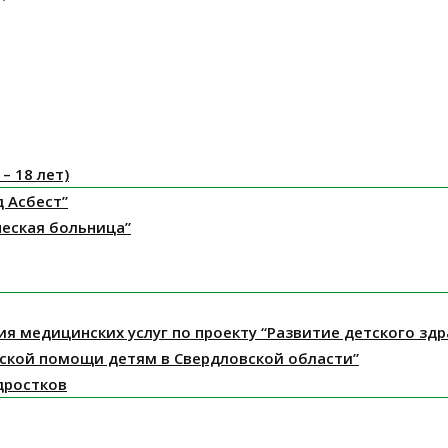
– 18 лет)
д Асбест”
ческая больница”
ния медицинских услуг по проекту “Развитие детского з
ской помощи детям в Свердловской области”
дростков