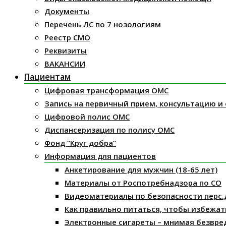
Документы
Перечень ЛС по 7 нозологиям
Реестр СМО
Реквизиты
ВАКАНСИИ
Пациентам
Цифровая трансформация ОМС
Запись на первичный прием, консультацию и
Цифровой полис ОМС
Диспансеризация по полису ОМС
Фонд “Круг добра”
Информация для пациентов
Анкетирование для мужчин (18-65 лет)
Материалы от Роспотребнадзора по СО
Видеоматериалы по безопасности перс.
Как правильно питаться, чтобы избежат
Электронные сигареты – мнимая безвре