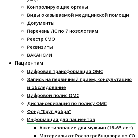
Контролирующие органы
Виды оказываемой медицинской помощи
Документы
Перечень ЛС по 7 нозологиям
Реестр СМО
Реквизиты
ВАКАНСИИ
Пациентам
Цифровая трансформация ОМС
Запись на первичный прием, консультацию
и обследование
Цифровой полис ОМС
Диспансеризация по полису ОМС
Фонд “Круг добра”
Информация для пациентов
Анкетирование для мужчин (18-65 лет)
Материалы от Роспотребнадзора по СО