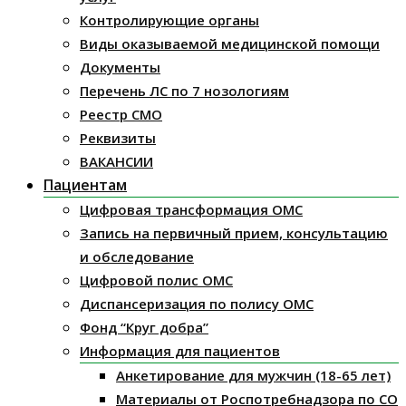
Контролирующие органы
Виды оказываемой медицинской помощи
Документы
Перечень ЛС по 7 нозологиям
Реестр СМО
Реквизиты
ВАКАНСИИ
Пациентам
Цифровая трансформация ОМС
Запись на первичный прием, консультацию
и обследование
Цифровой полис ОМС
Диспансеризация по полису ОМС
Фонд “Круг добра”
Информация для пациентов
Анкетирование для мужчин (18-65 лет)
Материалы от Роспотребнадзора по СО