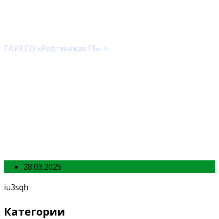
mgwph3
ГАУЗ СО «Рефтинская ГБ»
>
mgwph3
28.03.2025
iu3sqh
Категории