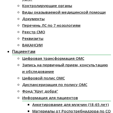
Контролирующие органы
Виды оказываемой медицинской помощи
Документы
Перечень ЛС по 7 нозологиям
Реестр СМО
Реквизиты
ВАКАНСИИ
Пациентам
Цифровая трансформация ОМС
Запись на первичный прием, консультацию
и обследование
Цифровой полис ОМС
Диспансеризация по полису ОМС
Фонд “Круг добра”
Информация для пациентов
Анкетирование для мужчин (18-65 лет)
Материалы от Роспотребнадзора по СО