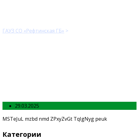
MyName
ГАУЗ СО «Рефтинская ГБ»
>
MyName
29.03.2025
MSTeJuL mzbd nmd ZPxyZvGt TqIgNyg peuk
Категории