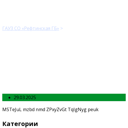
MyName
ГАУЗ СО «Рефтинская ГБ»
>
MyName
29.03.2025
MSTeJuL mzbd nmd ZPxyZvGt TqIgNyg peuk
Категории