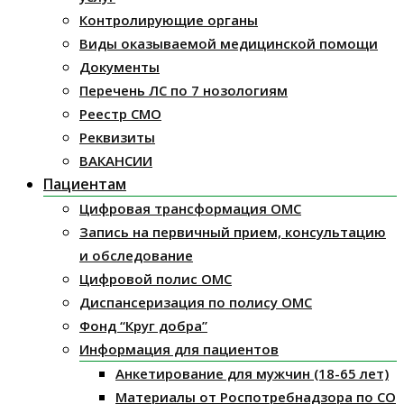
Контролирующие органы
Виды оказываемой медицинской помощи
Документы
Перечень ЛС по 7 нозологиям
Реестр СМО
Реквизиты
ВАКАНСИИ
Пациентам
Цифровая трансформация ОМС
Запись на первичный прием, консультацию
и обследование
Цифровой полис ОМС
Диспансеризация по полису ОМС
Фонд “Круг добра”
Информация для пациентов
Анкетирование для мужчин (18-65 лет)
Материалы от Роспотребнадзора по СО