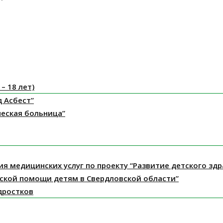
– 18 лет)
д Асбест”
ческая больница”
ния медицинских услуг по проекту “Развитие детского з
ской помощи детям в Свердловской области”
дростков