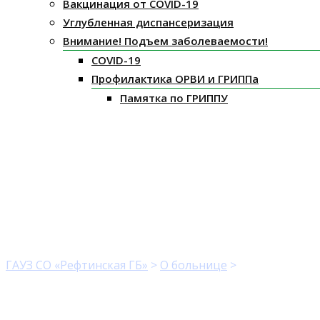
Вакцинация от COVID-19
Углубленная диспансеризация
Внимание! Подъем заболеваемости!
COVID-19
Профилактика ОРВИ и ГРИППа
Памятка по ГРИППУ
brand5
ГАУЗ СО «Рефтинская ГБ»
>
О больнице
>
brand5