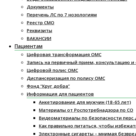
Документы
Перечень ЛС по 7 нозологиям
Реестр СМО
Реквизиты
ВАКАНСИИ
Пациентам
Цифровая трансформация ОМС
Запись на первичный прием, консультацию и
Цифровой полис ОМС
Диспансеризация по полису ОМС
Фонд “Круг добра”
Информация для пациентов
Анкетирование для мужчин (18-65 лет)
Материалы от Роспотребнадзора по СО
Видеоматериалы по безопасности перс.
Как правильно питаться, чтобы избежат
Электронные сигареты – мнимая безвре