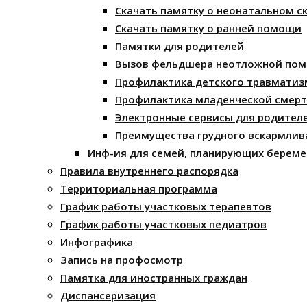
Скачать памятку о неонатальном с
Скачать памятку о ранней помощи
Памятки для родителей
Вызов фельдшера неотложной по
Профилактика детского травматиз
Профилактика младенческой смерт
Электронные сервисы для родител
Преимущества грудного вскармлив
Инф-ия для семей, планирующих береме
Правила внутреннего распорядка
Территориальная программа
График работы участковых терапевтов
График работы участковых педиатров
Инфографика
Запись на профосмотр
Памятка для иностранных граждан
Диспансеризация