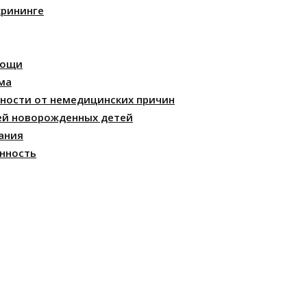
крининге
мощи
ма
ности от немедицинских причин
ей новорожденных детей
ания
нность