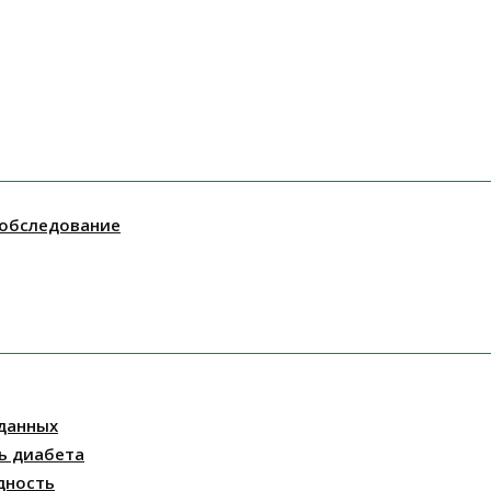
 обследование
данных
ь диабета
дность