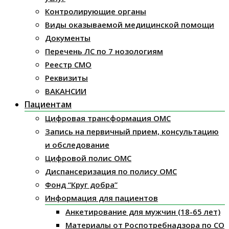
Контролирующие органы
Виды оказываемой медицинской помощи
Документы
Перечень ЛС по 7 нозологиям
Реестр СМО
Реквизиты
ВАКАНСИИ
Пациентам
Цифровая трансформация ОМС
Запись на первичный прием, консультацию
и обследование
Цифровой полис ОМС
Диспансеризация по полису ОМС
Фонд “Круг добра”
Информация для пациентов
Анкетирование для мужчин (18-65 лет)
Материалы от Роспотребнадзора по СО