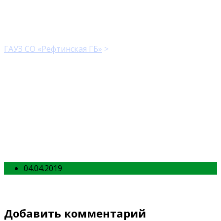
department-bg2
ГАУЗ СО «Рефтинская ГБ»
>
department-bg2
04.04.2019
Добавить комментарий