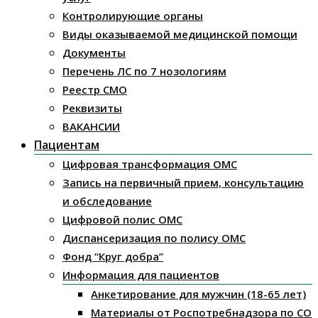
Контролирующие органы
Виды оказываемой медицинской помощи
Документы
Перечень ЛС по 7 нозологиям
Реестр СМО
Реквизиты
ВАКАНСИИ
Пациентам
Цифровая трансформация ОМС
Запись на первичный прием, консультацию
и обследование
Цифровой полис ОМС
Диспансеризация по полису ОМС
Фонд “Круг добра”
Информация для пациентов
Анкетирование для мужчин (18-65 лет)
Материалы от Роспотребнадзора по СО