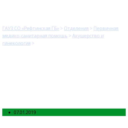
department20
ГАУЗ СО «Рефтинская ГБ»
>
Отделения
>
Первичная
медико-санитарная помощь
>
Акушерство и
гинекология
>
department20
07.01.2019