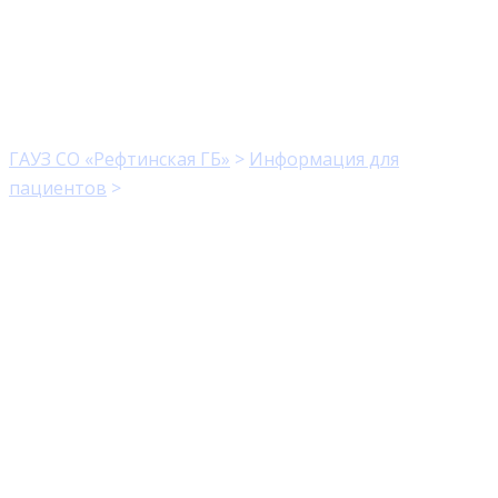
Что нужно знать о
холере
ГАУЗ СО «Рефтинская ГБ»
>
Информация для
пациентов
>
Что нужно знать о холере