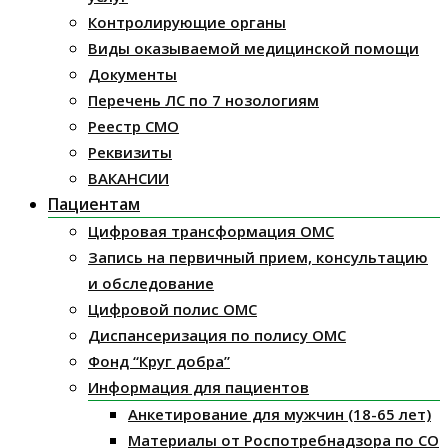
Контролирующие органы
Виды оказываемой медицинской помощи
Документы
Перечень ЛС по 7 нозологиям
Реестр СМО
Реквизиты
ВАКАНСИИ
Пациентам
Цифровая трансформация ОМС
Запись на первичный прием, консультацию
и обследование
Цифровой полис ОМС
Диспансеризация по полису ОМС
Фонд “Круг добра”
Информация для пациентов
Анкетирование для мужчин (18-65 лет)
Материалы от Роспотребнадзора по СО