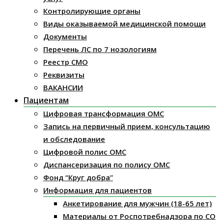
Контролирующие органы
Виды оказываемой медицинской помощи
Документы
Перечень ЛС по 7 нозологиям
Реестр СМО
Реквизиты
ВАКАНСИИ
Пациентам
Цифровая трансформация ОМС
Запись на первичный прием, консультацию
и обследование
Цифровой полис ОМС
Диспансеризация по полису ОМС
Фонд “Круг добра”
Информация для пациентов
Анкетирование для мужчин (18-65 лет)
Материалы от Роспотребнадзора по СО